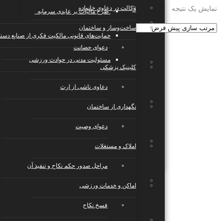
وکالت در دعاوی خانواده
نمایش یک نتیجه
طرح مالیات بر عایدی سرمایه
تجارت الکترونیک، فناوری اطلاعات، رسانه
ساخت‌وساز و ساختمان
حمایت‌های قانونی مالکیت فکری از صنایع دست
دعوای حضانت
مسئولیت مدنی در حوادث ورزشی
صنایع، تولید، حمل‌ونقل
کلینیک پزشکی
دعاوی ناشی از ارث
رستوران، کافی‌شاپ، هتل و گردشگری
نگهداری از ساختمان
دعوای وصیت
خدمات عمومی و تخصصی
املاک و مستغلات
مراحل صدور حکم نکاح و تنفیذ آن
رویدادها، مراسم و مجالس
اماکن و خدمات ورزشی
فسخ نکاح
تعمیر و نگهداری، مدیریت و تامین امنیت