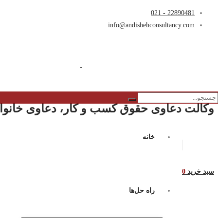
22890481 - 021
info@andishehconsultancy.com
وکالت دعاوی حقوق کسب و کار، دعاوی خانواد
خانه
سبد خرید
0
راه حل‌ها