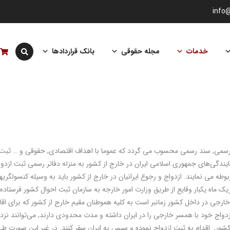
info
خدمات
مجله حقوقی
بانک قراردادها
رسمی
,
سند رسمی محسوب می گردد که عموما با اهداف اقتصادی
,
حقوقی و … ثبت
ندگی‌های جمهوری اسلامی ایران در خارج از کشور به منزله دفاتر رسمی ثبت ازدوا
بوطه می نمایند
.
ازدواج و رجوع ایرانیان در خارج از کشور باید به وسیله کنسولگری
ک ماه یکبار وقایع از طریق وزارت امور خارجه به سازمان ثبت احوال کشور فرستاده
ع خارجی در داخل کشور زمانبر است به کلیه هموطنان مقیم خارج از کشور که برای اقا
دواج خود با همسر خارجی را در ایران داشته و مدت محدودی دارند
,
می‌توانند نزد
کشور
,
اقدام به ثبت ازدواج نموده و سپس به ایران سفر کنند. در غیر این صورت طی