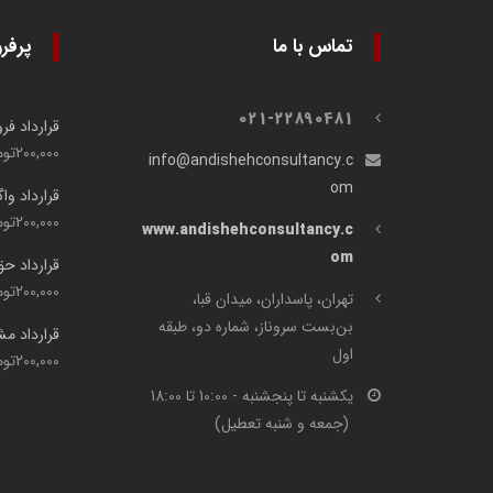
تماس با ما
پرفر
021-22890481
قرارداد ف
200,000
توم
info@andishehconsultancy.c
om
قرارداد وا
200,000
توم
www.andishehconsultancy.c
om
قرارداد ح
200,000
توم
تهران، پاسداران، میدان قبا،
بن‌بست سروناز، شماره دو، طبقه
قرارداد م
اول
200,000
توم
یکشنبه تا پنجشنبه - 10:00 تا 18:00
(جمعه و شنبه تعطیل)