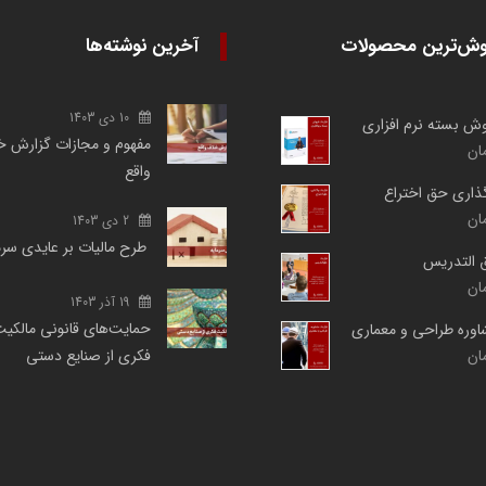
وش‌ترین محصولات
آخرین نوشته‌ها
10 دی 1403
روش بسته نرم افزاری
مفهوم و مجازات گزارش خ
ان
واقع
گذاری حق اختراع
ان
2 دی 1403
طرح مالیات بر عایدی سر
ق التدریس
ان
19 آذر 1403
حمایت‌های قانونی مالکی
شاوره طراحی و معماری
ان
فکری از صنایع دستی