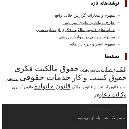
ه
زات گزارش خلاف واقع
بر عایدی سرمایه
انونی مالکیت فکری از صنایع دستی
نی در حوادث ورزشی
 حرج در طلاق
حقوق مالکیت فکری
یم پزشکی
خدمات حقوقی
 و کار
دسته‌بندی
قانون خانواده
قانون املاک
قانون کیفری
قی
 می‌دهیم.
 کسب و کار