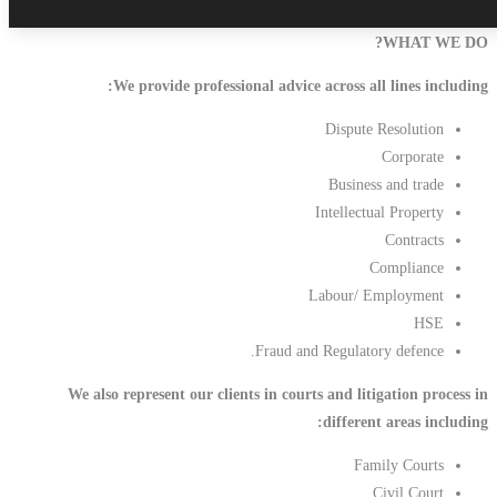
We provide professional advice across 
Dispu
Busin
Intelle
Labour/
Fraud and Regula
We also represent our clients in courts and l
differ
F