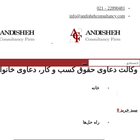
22890481 - 021
info@andishehconsultancy.com
وکالت دعاوی حقوق کسب و کار، دعاوی خانواد
خانه
سبد خرید
0
راه حل‌ها