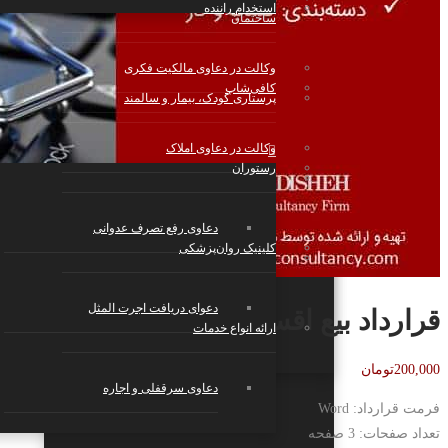
استخدام راننده
ساختمان
وکالت در دعاوی مالکیت فکری
کافی‌شاپ
پرستاری کودک، بیمار و سالمند
وکالت در دعاوی املاک
رستوران
بازی و سرگرمی
دعاوی رفع تصرف عدوانی
کلینیک روان‌پزشکی
استارتاپ‌ها، شرکت‌های تکنولوژی و دانش
بنیان
دعوای دریافت اجرت المثل
قرارداد بیع اقساطی
ارائه انواع خدمات
200,000
تومان
دعاوی سرقفلی و اجاره
فرمت قرارداد: Word
تعداد صفحات: 3 صفحه