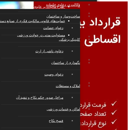
وکالت در دعاوی خانواده
طرح مالیات بر عایدی سرمایه
تجارت الکترونیک، فناوری اطلاعات، رسانه
ساخت‌وساز و ساختمان
حمایت‌های قانونی مالکیت فکری از صنایع دست
دعوای حضانت
مسئولیت مدنی در حوادث ورزشی
صنایع، تولید، حمل‌ونقل
کلینیک پزشکی
دعاوی ناشی از ارث
رستوران، کافی‌شاپ، هتل و گردشگری
نگهداری از ساختمان
دعوای وصیت
خدمات عمومی و تخصصی
املاک و مستغلات
مراحل صدور حکم نکاح و تنفیذ آن
رویدادها، مراسم و مجالس
اماکن و خدمات ورزشی
فسخ نکاح
تعمیر و نگهداری، مدیریت و تامین امنیت