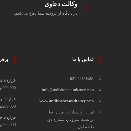
وکالت دعاوی
در دادگاه از پرونده شما دفاع می‌کنیم.
تماس با ما
پرفر
021-22890481
قرارداد ف
200,000
تو
info@andishehconsultancy.com
قرارداد و
www.andishehconsultancy.com
200,000
تو
تهران، پاسداران، میدان قبا،
قرارداد ح
بن‌بست سروناز، شماره دو،
200,000
تو
طبقه اول