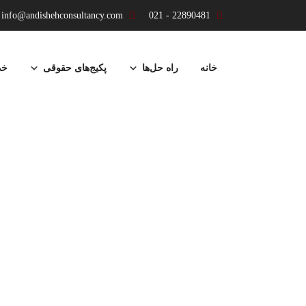
info@andishehconsultancy.com
22890481 - 021
پرش
به
خانه
راه حل‌ها
پکیج‌های حقوقی
خد
محتوا