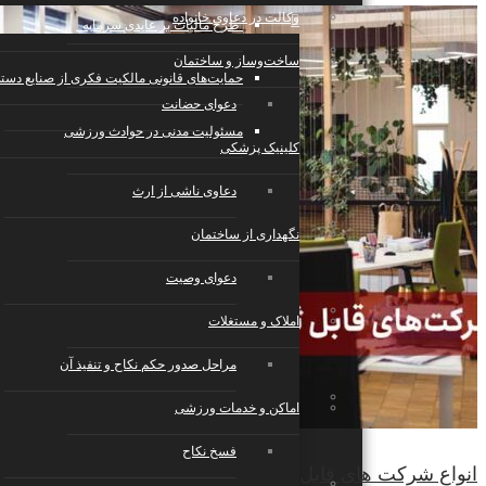
وکالت در دعاوی خانواده
طرح مالیات بر عایدی سرمایه
تجارت الکترونیک، فناوری اطلاعات، رسانه
ساخت‌وساز و ساختمان
حمایت‌های قانونی مالکیت فکری از صنایع دست
دعوای حضانت
مسئولیت مدنی در حوادث ورزشی
صنایع، تولید، حمل‌ونقل
کلینیک پزشکی
دعاوی ناشی از ارث
رستوران، کافی‌شاپ، هتل و گردشگری
نگهداری از ساختمان
دعوای وصیت
خدمات عمومی و تخصصی
املاک و مستغلات
مراحل صدور حکم نکاح و تنفیذ آن
رویدادها، مراسم و مجالس
اماکن و خدمات ورزشی
فسخ نکاح
انواع شرکت های قابل ثبت در ایران
تعمیر و نگهداری، مدیریت و تامین امنیت