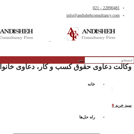
22890481 - 021
info@andishehconsultancy.com
وکالت دعاوی حقوق کسب و کار، دعاوی خانواد
خانه
سبد خرید
0
راه حل‌ها