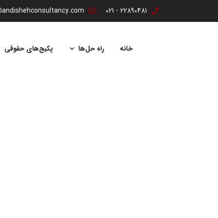
@andishehconsultancy.com
22890481 - 021
پرش
به
خانه
راه حل‌ها
پکیج‌های حقوقی
محتوا