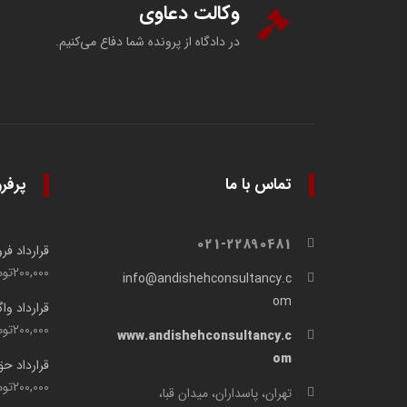
وکالت دعاوی
در دادگاه از پرونده شما دفاع می‌کنیم.
تماس با ما
پرفر
021-22890481
قرارداد ف
200,000
توم
info@andishehconsultancy.c
om
قرارداد وا
200,000
توم
www.andishehconsultancy.c
om
قرارداد ح
200,000
توم
تهران، پاسداران، میدان قبا،