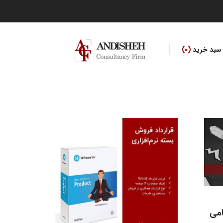
سبد خرید
0
می