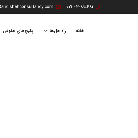
@andishehconsultancy.com
22890481 - 021
پرش
به
خانه
راه حل‌ها
پکیج‌های حقوقی
محتوا