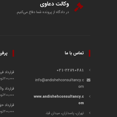
وکالت دعاوی
در دادگاه از پرونده شما دفاع می‌کنیم.
تماس با ما
پرفر
021-22890481
قرارداد ف
200,000
توم
info@andishehconsultancy.c
om
قرارداد وا
200,000
توم
www.andishehconsultancy.c
om
قرارداد ح
200,000
توم
تهران، پاسداران، میدان قبا،