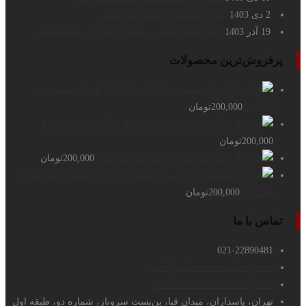
2 دی 1403
طرح مالیات بر عایدی سرمایه
19 آذر 1403
حمایت‌های قانونی مالکیت فکری از صنایع دستی
پرفروش‌ترین محصولات
قرارداد فروش بسته نرم
افزاری
200,000
تومان
قرارداد واگذاری حق اختراع
200,000
تومان
قرارداد حق التدریس
200,000
تومان
قرارداد مشاوره طراحی و
معماری
200,000
تومان
تماس با ما
021-22890481
info@andishehconsultancy.com
www.andishehconsultancy.com
تهران، پاسداران، میدان قبا، بن‌بست سروناز، شماره دو، طبقه اول