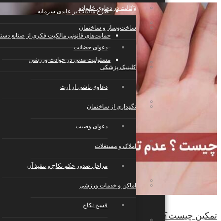
وکالت در دعاوی خانواده
طرح مالیات بر عایدی سرمایه
تجارت الکترونیک، فناوری اطلاعات، رسانه
ساخت‌وساز و ساختمان
حمایت‌های قانونی مالکیت فکری از صنایع دست
دعوای حضانت
مسئولیت مدنی در حوادث ورزشی
صنایع، تولید، حمل‌ونقل
کلینیک پزشکی
دعاوی ناشی از ارث
رستوران، کافی‌شاپ، هتل و گردشگری
نگهداری از ساختمان
دعوای وصیت
خدمات عمومی و تخصصی
املاک و مستغلات
مراحل صدور حکم نکاح و تنفیذ آن
رویدادها، مراسم و مجالس
اماکن و خدمات ورزشی
فسخ نکاح
تمکین چیست؟
تعمیر و نگهداری، مدیریت و تامین امنیت