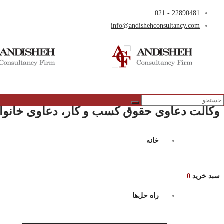
22890481 - 021
info@andishehconsultancy.com
وکالت دعاوی حقوق کسب و کار، دعاوی خانواد
خانه
سبد خرید
0
راه حل‌ها