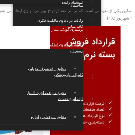
استخدام راننده
ساختمان
تمکین یکی از تعهداتی است که بر اثر عقد ازدواج بین مرد و زن ایجاد می شود.
4 شهریور 1402
وکالت در دعاوی مالکیت فکری
کافی‌شاپ
پرستاری کودک، بیمار و سالمند
وکالت در دعاوی املاک
رستوران
بازی و سرگرمی
دعاوی رفع تصرف عدوانی
کلینیک روان‌پزشکی
استارتاپ‌ها، شرکت‌های تکنولوژی و دانش
بنیان
دعوای دریافت اجرت المثل
ارائه انواع خدمات
دعاوی سرقفلی و اجاره