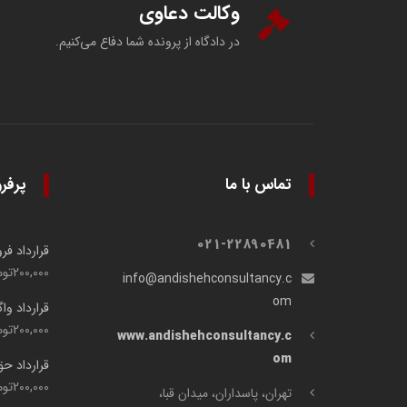
وکالت دعاوی
در دادگاه از پرونده شما دفاع می‌کنیم.
تماس با ما
پرفر
021-22890481
قرارداد ف
200,000
توم
info@andishehconsultancy.c
om
قرارداد وا
200,000
توم
www.andishehconsultancy.c
om
قرارداد ح
200,000
توم
تهران، پاسداران، میدان قبا،