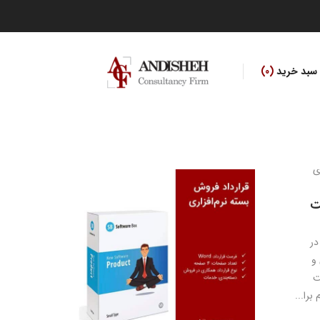
سبد خرید
0
ت
در
و
ت
برا...