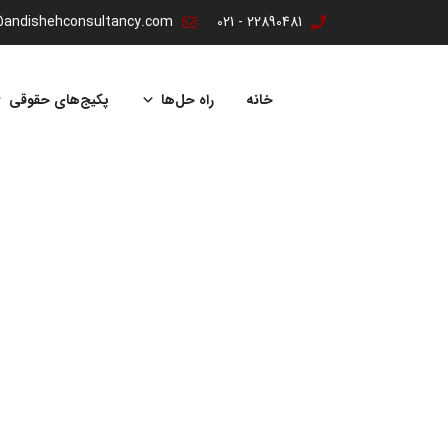
@andishehconsultancy.com
22890481 - 021
پرش
به
خانه
راه حل‌ها
پکیج‌های حقوقی
محتوا