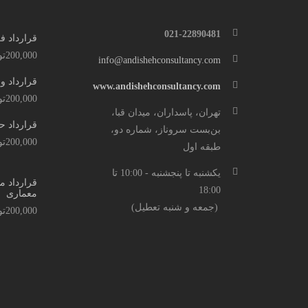
021-22890481
قرارداد ف
200,000
تو
info@andishehconsultancy.com
قرارداد و
www.andishehconsultancy.com
200,000
تو
تهران، پاسداران، میدان قبا،
قرارداد ح
بن‌بست سروناز، شماره دو،
200,000
تو
طبقه اول
یکشنبه تا پنجشنبه - 10:00 تا
قرارداد 
18:00
معماری
(جمعه و شنبه تعطیل)
200,000
تو