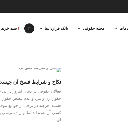
مات
مجله حقوقی
بانک قراردادها
سبد خرید
نکاح و شرایط فسخ آن چیس
فعالان حقوقی در دنیای امروز در پی 
حقوق زن و مرد و عدم تبعیض حقوق آ
هستند. هرچند در برخی از جوامع موفق
کسب آن شده اند اما توان دسترسی ب
ای...