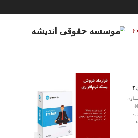
0
ت؟
تساوی
نان
 به
ه