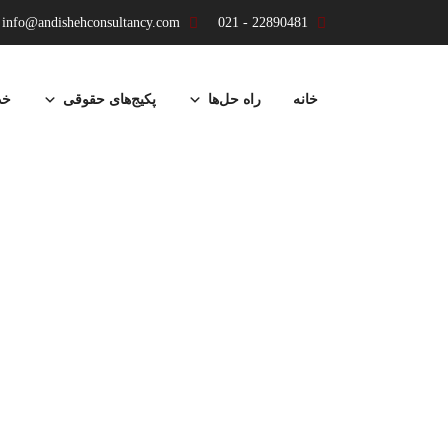
info@andishehconsultancy.com
22890481 - 021
پرش
به
خانه
راه حل‌ها
پکیج‌های حقوقی
خد
محتوا