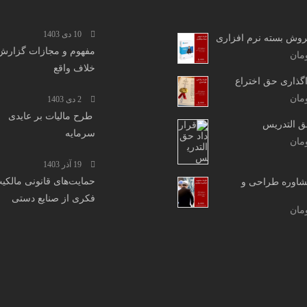
10 دی 1403
روش بسته نرم افزاری
مفهوم و مجازات گزارش
مان
خلاف واقع
اگذاری حق اختراع
مان
2 دی 1403
طرح مالیات بر عایدی
ق التدریس
سرمایه
مان
19 آذر 1403
حمایت‌های قانونی مالکی
مشاوره طراحی و
فکری از صنایع دستی
مان