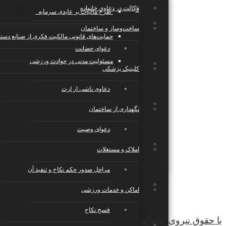
وکالت در دعاوی خانواده
طرح مالیات بر عایدی سرمایه
تجارت الکترونیک، فناوری اطلاعات، رسانه
ساخت‌وساز و ساختمان
حمایت‌های قانونی مالکیت فکری از صنایع دست
دعوای حضانت
مسئولیت مدنی در حوادث ورزشی
صنایع، تولید، حمل‌ونقل
کلینیک پزشکی
دعاوی ناشی از ارث
رستوران، کافی‌شاپ، هتل و گردشگری
نگهداری از ساختمان
دعوای وصیت
خدمات عمومی و تخصصی
املاک و مستغلات
مراحل صدور حکم نکاح و تنفیذ آن
رویدادها، مراسم و مجالس
اماکن و خدمات ورزشی
فسخ نکاح
با حقوق نیروی خدماتی روزانه آشنایی دارید؟
تعمیر و نگهداری، مدیریت و تامین امنیت