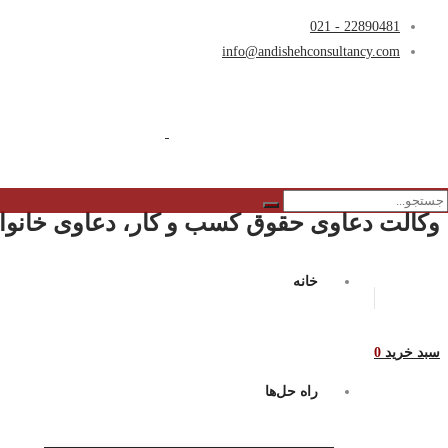
22890481 - 021
info@andishehconsultancy.com
وکالت دعاوی حقوق کسب و کار، دعاوی خانواد
خانه
سبد خرید
0
راه حل‌ها