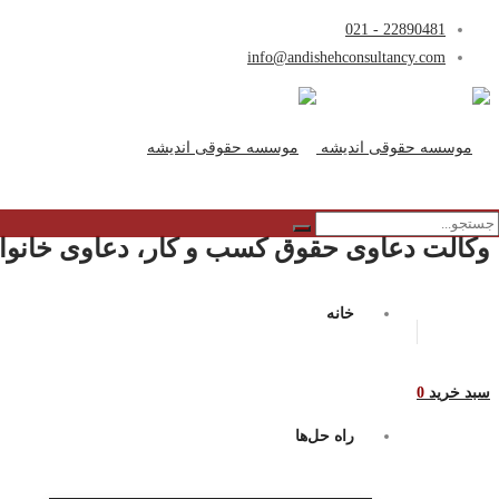
22890481 - 021
info@andishehconsultancy.com
وکالت دعاوی حقوق کسب و کار، دعاوی خانواد
خانه
سبد خرید
0
راه حل‌ها