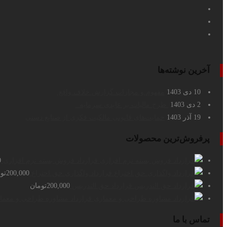
آخرین نوشته‌ها
10 دی 1403
مفهوم و مجازات گزارش خلاف واقع
2 دی 1403
طرح مالیات بر عایدی سرمایه
19 آذر 1403
حمایت‌های قانونی مالکیت فکری از صنایع دستی
پرفروش‌ترین محصولات
قرارداد فروش بسته نرم افزاری
0
قرارداد واگذاری حق اختراع
200,000
تو
قرارداد حق التدریس
200,000
تومان
قرارداد مشاوره طراحی و معما
تماس با ما