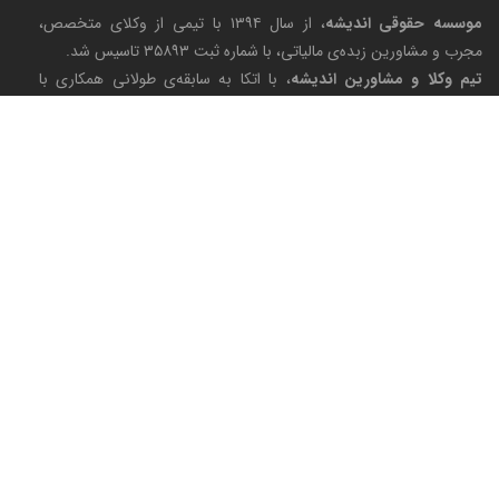
موسسه حقوقی اندیشه
، از سال ۱۳۹۴ با تیمی از وکلای متخصص،
مجرب و مشاورین زبده‌ی مالیاتی، با شماره ثبت ۳۵۸۹۳ تاسیس شد.
تیم وکلا و مشاورین اندیشه
، با اتکا به سابقه‌ی طولانی همکاری با
شرکت‌های بین‌المللی در ایران و خارج از کشور، موفق شده‌است به عنوان
نماینده و شریک تجاری چندین موسسه حقوقی و سرمایه‌گذاری معتبر
اروپایی در ایران فعالیت کند.