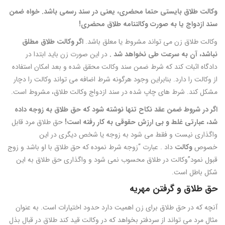
وکالت طلاق بایستی حتما محضری، یعنی در سند رسمی باشد. خواه ضمن
سند ازدواج یا به صورت وکالتنامه طلاق محضری!
وکالت طلاق زن می تواند مشروط یا معلق باشد.
اگر وکالت طلاق مطلق
نباشد،
آن
به سرعت
طی نخواهد شد .
در این صورت زن باید ابتدا در
دادگاه اثبات کند که شرط ضمن سند وکالت محقق شده و بعد امکان استفاده
از وکالت را دارد. بنابراین وجود هرگونه شرط اضافه می تواند وکالت را دچار
مشکل کند. شرط های چاپ شده در سند ازدواج وکالت طلاق، مشروط است.
اگر در شروط ضمن عقد نکاح تنها نوشته شود که حق طلاق به زوجه داده
شد، عبارتی غلط و بی ارزش حقوقی به کار رفته است!
حق طلاق مرد قابل
واگذاری نیست و فقط می شود به زوجه یا شخص دیگری در این
خصوص
وکالت
داد . عبارت “زوجه شرط نموده که حق طلاق با او باشد و زوج
قبول نمود”وکالت در طلاق محسوب نمی شود و واگذاری حق طلاق به این
شکل باطل است.
حق طلاق و گرفتن مهریه
آنچه که در حق طلاق برای زن اهمیت دارد حدود اختیارات است. به عنوان
مثال مرد می تواند از سردفتر بخواهد که در وکالت قید کند طلاق در قبال بذل