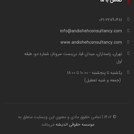
تماس با ما
021-22890481
info@andishehconsultancy.com
www.andishehconsultancy.com
تهران، پاسداران، میدان قبا، بن‌بست سروناز، شماره دو، طبقه
اول
یکشنبه تا پنجشنبه - 10:00 تا 18:00
(جمعه و شنبه تعطیل)
© 1402 | تمامی حقوق مادی و معنوی این وبسایت متعلق به
موسسه حقوقی اندیشه
می‌باشد.