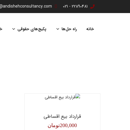
o@andishehconsultancy.com
22890481 - 021
پرش
به
خانه
راه حل‌ها
پکیج‌های حقوقی
خ
محتوا
قرارداد بیع اقساطی
200,000
تومان