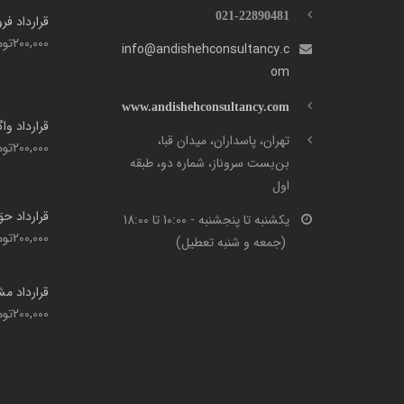
021-22890481
قرارداد ف
200,000
توم
info@andishehconsultancy.c
om
www.andishehconsultancy.com
قرارداد وا
تهران، پاسداران، میدان قبا،
200,000
توم
بن‌بست سروناز، شماره دو، طبقه
اول
قرارداد ح
یکشنبه تا پنجشنبه - 10:00 تا 18:00
200,000
توم
(جمعه و شنبه تعطیل)
قرارداد م
200,000
توم