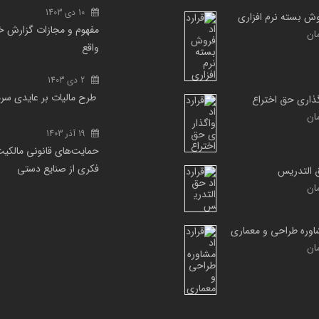
10 دی 1403
روش بسته نرم افزاری
مفهوم و مجازات گزارش خ
ان
واقع
2 دی 1403
طرح مالیات بر عایدی سر
گذاری حق اختراع
ان
19 آذر 1403
حمایت‌های قانونی مالکی
فکری از صنایع دستی
ق التدریس
ان
شاوره طراحی و معماری
ان