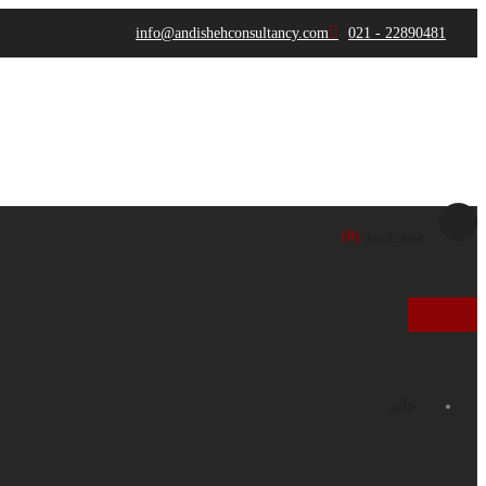
info@andishehconsultancy.com
22890481 - 021
پرش
به
سبد خرید
0
محتوا
خانه