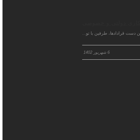
نکاری دولتی و خصوصی
دست قرادادها، طرفین با تو...
6 شهریور 1402