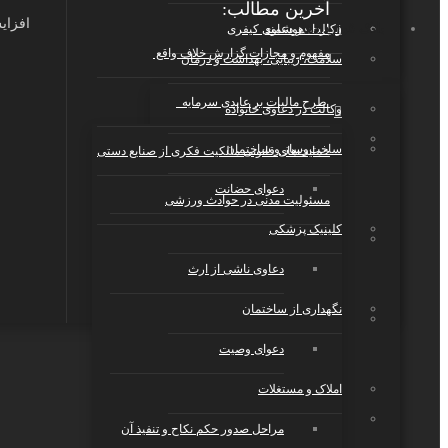
آخرین مطالب:
افزای
بانک قراردادها
قرارداد هوشمند
وکالت در دعاوی کیفری
مفهوم و مجازات گزارش خلاف واقع
سلامت، زیبایی، بهداشت و درمان
طرح مالیات بر عایدی سرمایه
وکالت در دعاوی خانواده
تجارت الکترونیک، فناوری
ساخت‌وساز و ساختمان
حمایت‌های قانونی مالکیت فکری از صنایع دستی
اطلاعات، رسانه
دعوای حضانت
مسئولیت مدنی در حوادث ورزشی
کلینیک پزشکی
صنایع، تولید، حمل‌ونقل
دعاوی ناشی از ارث
نگهداری از ساختمان
رستوران، کافی‌شاپ، هتل و
گردشگری
دعوای وصیت
املاک و مستغلات
خدمات عمومی و تخصصی
مراحل صدور حکم نکاح و تنفیذ آن