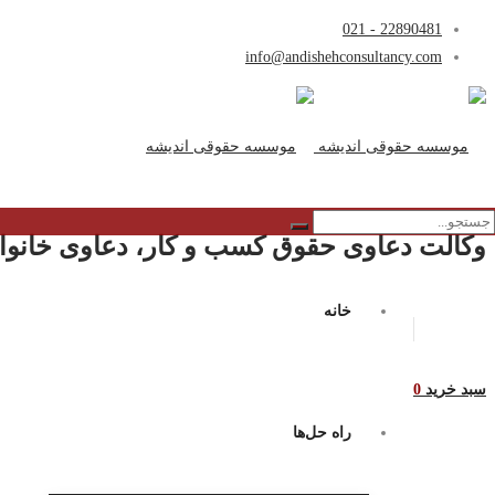
22890481 - 021
info@andishehconsultancy.com
وکالت دعاوی حقوق کسب و کار، دعاوی خانواد
خانه
سبد خرید
0
راه حل‌ها