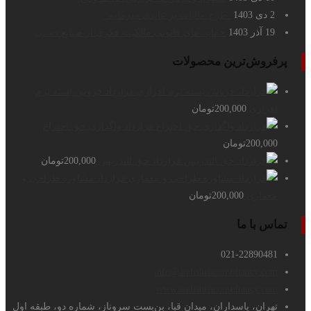
2 دی 1403
طرح مالیات بر عایدی سرمایه
19 آذر 1403
حمایت‌های قانونی مالکیت فکری از صنایع دستی
پرفروش‌ترین محصولات
قرارداد فروش بسته نرم
افزاری
200,000
تومان
قرارداد واگذاری حق اختراع
200,000
تومان
قرارداد حق التدریس
200,000
تومان
قرارداد مشاوره طراحی و
معماری
200,000
تومان
تماس با ما
021-22890481
info@andishehconsultancy.com
www.andishehconsultancy.com
تهران، پاسداران، میدان قبا، بن‌بست سروناز، شماره دو، طبقه اول