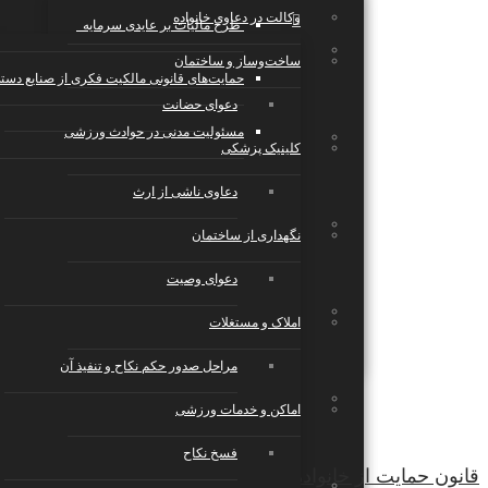
وکالت در دعاوی خانواده
طرح مالیات بر عایدی سرمایه
تجارت الکترونیک، فناوری اطلاعات، رسانه
ساخت‌وساز و ساختمان
حمایت‌های قانونی مالکیت فکری از صنایع دست
دعوای حضانت
مسئولیت مدنی در حوادث ورزشی
صنایع، تولید، حمل‌ونقل
کلینیک پزشکی
دعاوی ناشی از ارث
رستوران، کافی‌شاپ، هتل و گردشگری
نگهداری از ساختمان
دعوای وصیت
خدمات عمومی و تخصصی
املاک و مستغلات
مراحل صدور حکم نکاح و تنفیذ آن
رویدادها، مراسم و مجالس
اماکن و خدمات ورزشی
فسخ نکاح
قانون حمایت از خانواده چه می گوید؟
تعمیر و نگهداری، مدیریت و تامین امنیت