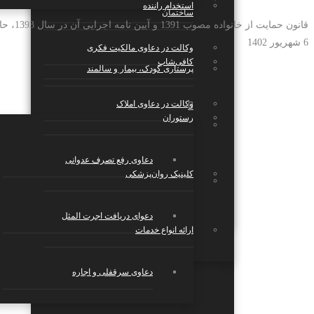
استخدام راننده
ساختمان
قانون حمایت از خانواده مصوب 1391 و آیین نامه اجرایی آن در سال 1393، حاوی نکات حقوقی است که ممکن است عموم از محتوای آن آگاه نباشند. به همین منظور، در م...
6 شهریور 1402
وکالت در دعاوی مالکیت فکری
کافی‌شاپ
پرستاری کودک، بیمار و سالمند
وکالت در دعاوی املاک
رستوران
بازی و سرگرمی
دعاوی رفع تصرف عدوانی
کلینیک روان‌پزشکی
استارتاپ‌ها، شرکت‌های تکنولوژی و دانش
بنیان
دعوای دریافت اجرت المثل
ارائه انواع خدمات
دعاوی سرقفلی و اجاره