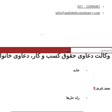
22890481 - 021
info@andishehconsultancy.com
وکالت دعاوی حقوق کسب و کار، دعاوی خانواد
خانه
سبد خرید
0
راه حل‌ها