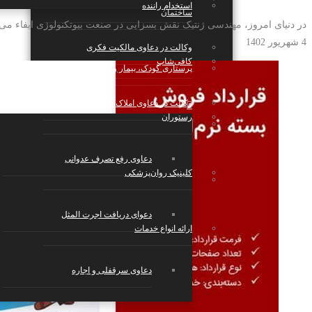
استخدام راننده
ساختمان
در دنیای امروز، مهندسی ژنتیک نقش بسزایی در صنعت بیوتکنولوژی ایفاء می کن
4 شهریور 1402
وکالت در دعاوی مالکیت فکری
کافی‌شاپ
پرستاری کودک، بیمار و سالمند
وکالت در دعاوی املاک
رستوران
بازی و سرگرمی
دعاوی رفع تصرف عدوانی
کلینیک روان‌پزشکی
استارتاپ‌ها، شرکت‌های تکنولوژی و دانش
بنیان
دعوای دریافت اجرت المثل
ارائه انواع خدمات
دعاوی سرقفلی و اجاره