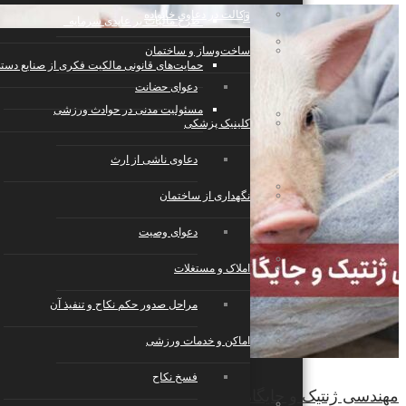
وکالت در دعاوی خانواده
طرح مالیات بر عایدی سرمایه
تجارت الکترونیک، فناوری اطلاعات، رسانه
ساخت‌وساز و ساختمان
حمایت‌های قانونی مالکیت فکری از صنایع دست
دعوای حضانت
مسئولیت مدنی در حوادث ورزشی
صنایع، تولید، حمل‌ونقل
کلینیک پزشکی
دعاوی ناشی از ارث
رستوران، کافی‌شاپ، هتل و گردشگری
نگهداری از ساختمان
دعوای وصیت
خدمات عمومی و تخصصی
املاک و مستغلات
مراحل صدور حکم نکاح و تنفیذ آن
رویدادها، مراسم و مجالس
اماکن و خدمات ورزشی
فسخ نکاح
مهندسی ژنتیک و جایگاه آن در حقوق
تعمیر و نگهداری، مدیریت و تامین امنیت