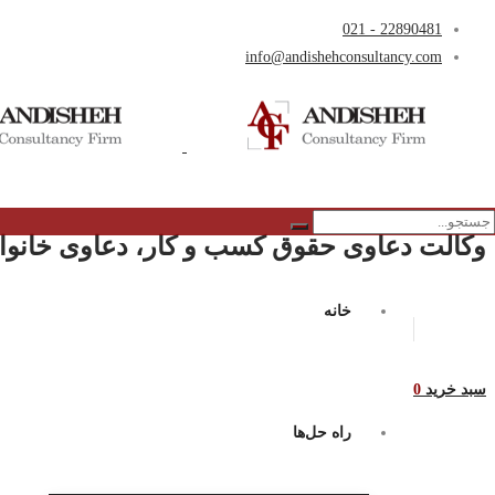
22890481 - 021
info@andishehconsultancy.com
وکالت دعاوی حقوق کسب و کار، دعاوی خانواد
خانه
سبد خرید
0
راه حل‌ها