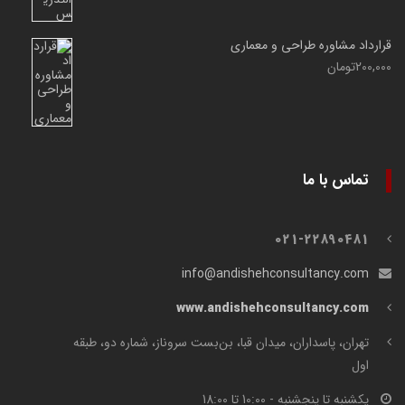
قرارداد مشاوره طراحی و معماری
200,000
تومان
تماس با ما
021-22890481
info@andishehconsultancy.com
www.andishehconsultancy.com
تهران، پاسداران، میدان قبا، بن‌بست سروناز، شماره دو، طبقه
اول
یکشنبه تا پنجشنبه - 10:00 تا 18:00