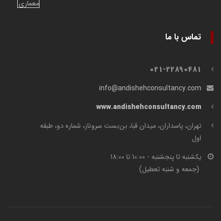
تماس با ما
021-22890481
info@andishehconsultancy.com
www.andishehconsultancy.com
تهران، پاسداران، میدان قبا، بن‌بست سروناز، شماره دو، طبقه
اول
یکشنبه تا پنجشنبه - 10:00 تا 18:00
(جمعه و شنبه تعطیل)