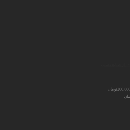
ی از صنایع دستی
200,00
تومان
مان