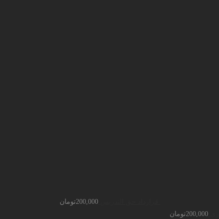
قرارداد حق التدریس
200,000
تومان
ری
200,000
تومان