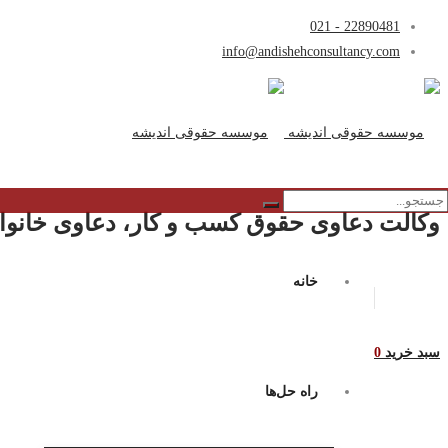
22890481 - 021
info@andishehconsultancy.com
وکالت دعاوی حقوق کسب و کار، دعاوی خانواد
خانه
سبد خرید
0
راه حل‌ها