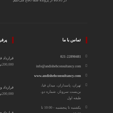
در دادگاه از پرونده شما دفاع می‌کنیم.
تماس با ما
پرفر
021-22890481
قرارداد ف
200,000
تو
info@andishehconsultancy.com
www.andishehconsultancy.com
تهران، پاسداران، میدان قبا،
قرارداد و
بن‌بست سروناز، شماره دو،
200,000
تو
طبقه اول
یکشنبه تا پنجشنبه - 10:00 تا
قرارداد ح