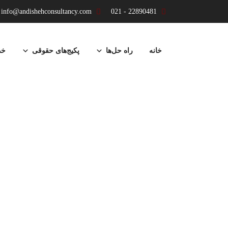
info@andishehconsultancy.com
22890481 - 021
پرش
به
خانه
راه حل‌ها
پکیج‌های حقوقی
خد
محتوا