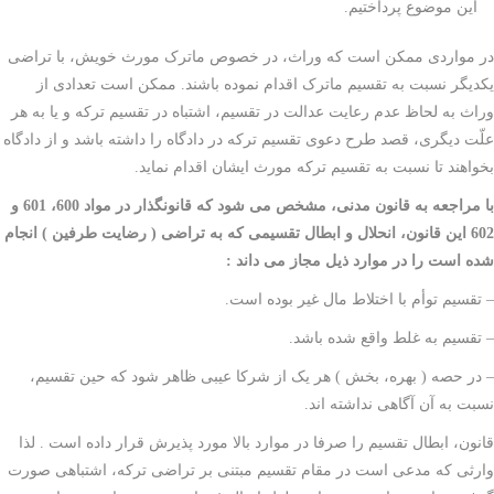
این موضوع پرداختیم.
در مواردی ممکن است که وراث، در خصوص ماترک مورث خویش، با تراضی
یکدیگر نسبت به تقسیم ماترک اقدام نموده باشند. ممکن است تعدادی از
وراث به لحاظ عدم رعایت عدالت در تقسیم، اشتباه در تقسیم ترکه و یا به هر
علّت دیگری، قصد طرح دعوی تقسیم ترکه در دادگاه را داشته باشد و از دادگاه
بخواهند تا نسبت به تقسیم ترکه مورث ایشان اقدام نماید.
با مراجعه به قانون مدنی، مشخص می شود که قانونگذار در مواد 600، 601 و
602 این قانون، انحلال و ابطال تقسیمی که به تراضی ( رضایت طرفین ) انجام
شده است را در موارد ذیل مجاز می داند :
– تقسیم توأم با اختلاط مال غیر بوده است.
– تقسیم به غلط واقع شده باشد.
– در حصه ( بهره، بخش ) هر یک از شرکا عیبی ظاهر شود که حین تقسیم،
نسبت به آن آگاهی نداشته اند.
قانون، ابطال تقسیم را صرفا در موارد بالا مورد پذیرش قرار داده است . لذا
وارثی که مدعی است در مقام تقسیم مبتنی بر تراضی ترکه، اشتباهی صورت