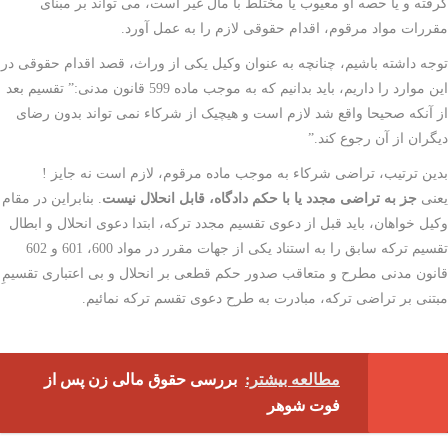
گرفته و یا حصه او معیوب یا مختلط با مال غیر است، می تواند بر مبنای
مقررات مواد مرقوم، اقدام حقوقی لازم را به عمل آورد.
توجه داشته باشیم، چنانچه به عنوان وکیل یکی از وراث، قصد اقدام حقوقی در
این موارد را داریم، باید بدانیم که به موجب ماده 599 قانون مدنی:” تقسیم بعد
از آنکه صحیحا واقع شد لازم است و هیچیک از شرکاء نمی تواند بدون رضای
دیگران از آن رجوع کند.”
بدین ترتیب، تراضی شرکاء به موجب ماده مرقوم، لازم است نه جایز !
یعنی
جز به تراضی مجدد یا با حکم دادگاه، قابل انحلال نیست
. بنابراین در مقام
وکیل خواهان، باید قبل از دعوی تقسیم مجدد ترکه، ابتدا دعوی انحلال و ابطال
تقسیم ترکه سابق را به استناد یکی از جهات مقرر در مواد 600، 601 و 602
قانون مدنی مطرح و متعاقب صدور حکم قطعی بر انحلال و بی اعتباری تقسیمِ
مبتنی بر تراضی ترکه، مبادرت به طرح دعوی تقسم ترکه نمائیم.
مطالعه بیشتر:
بررسی حقوق مالی زن پس از
فوت شوهر