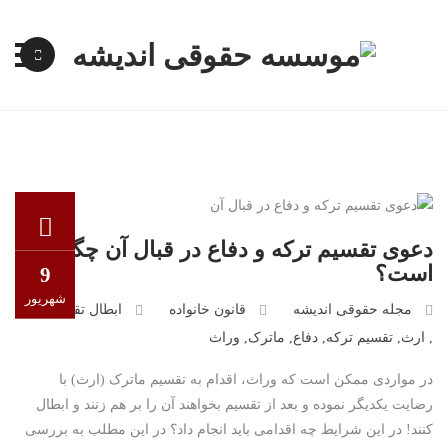
پرش
به
محتوا
دعوی تقسیم ترکه و دفاع در قبال آن چگونه
است؟
9
شهریور
مجله حقوقی اندیشه
قانون خانواده
ابطال تقسیم ترکه
,
ارث
,
تقسیم ترکه
,
دفاع
,
ماترک
,
وراث
در مواردی ممکن است که وراث، اقدام به تقسیم ماترک (ارث) با
رضایت یکدیگر نموده و بعد از تقسیم بخواهند آن را بر هم زنند و ابطال
کنند! در این شرایط چه اقدامی باید انجام داد؟ در این مطلب به بررسی