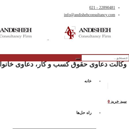
22890481 - 021
info@andishehconsultancy.com
وکالت دعاوی حقوق کسب و کار، دعاوی خانواد
خانه
سبد خرید
0
راه حل‌ها