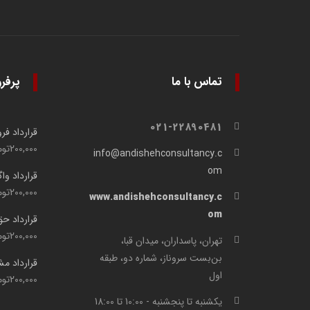
تماس با ما
پرفر
021-22890481
قرارداد ف
200,000
توم
info@andishehconsultancy.c
om
قرارداد وا
200,000
توم
www.andishehconsultancy.c
om
قرارداد ح
200,000
توم
تهران، پاسداران، میدان قبا،
بن‌بست سروناز، شماره دو، طبقه
قرارداد م
اول
200,000
توم
یکشنبه تا پنجشنبه - 10:00 تا 18:00