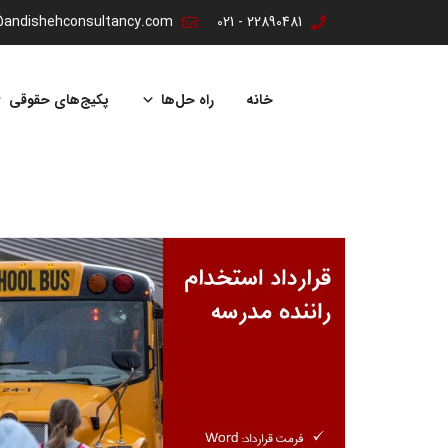
@andishehconsultancy.com
22890481 - 021
پرش
به
خانه
راه حل‌ها
پکیج‌های حقوقی
محتوا