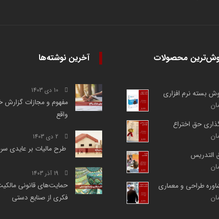
وش‌ترین محصولات
آخرین نوشته‌ها
10 دی 1403
روش بسته نرم افزاری
مفهوم و مجازات گزارش خ
ان
واقع
گذاری حق اختراع
ان
2 دی 1403
طرح مالیات بر عایدی سر
ق التدریس
ان
19 آذر 1403
حمایت‌های قانونی مالکی
شاوره طراحی و معماری
ان
فکری از صنایع دستی