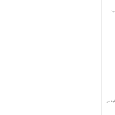
ود.
اره می